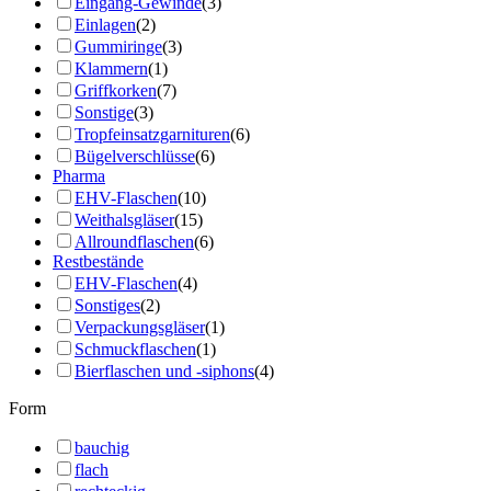
Eingang-Gewinde
(3)
Einlagen
(2)
Gummiringe
(3)
Klammern
(1)
Griffkorken
(7)
Sonstige
(3)
Tropfeinsatzgarnituren
(6)
Bügelverschlüsse
(6)
Pharma
EHV-Flaschen
(10)
Weithalsgläser
(15)
Allroundflaschen
(6)
Restbestände
EHV-Flaschen
(4)
Sonstiges
(2)
Verpackungsgläser
(1)
Schmuckflaschen
(1)
Bierflaschen und -siphons
(4)
Form
bauchig
flach