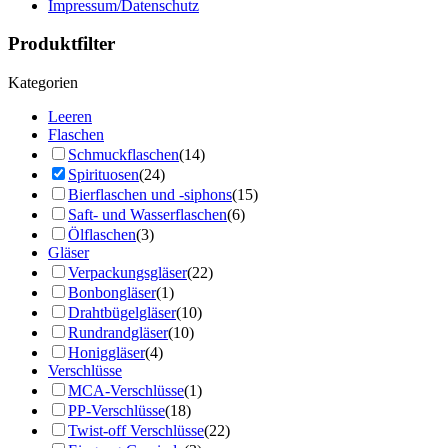
Impressum/Datenschutz
Produktfilter
Kategorien
Leeren
Flaschen
Schmuckflaschen
(14)
Spirituosen
(24)
Bierflaschen und -siphons
(15)
Saft- und Wasserflaschen
(6)
Ölflaschen
(3)
Gläser
Verpackungsgläser
(22)
Bonbongläser
(1)
Drahtbügelgläser
(10)
Rundrandgläser
(10)
Honiggläser
(4)
Verschlüsse
MCA-Verschlüsse
(1)
PP-Verschlüsse
(18)
Twist-off Verschlüsse
(22)