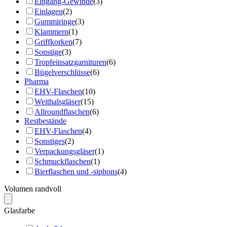
Eingang-Gewinde
(3)
Einlagen
(2)
Gummiringe
(3)
Klammern
(1)
Griffkorken
(7)
Sonstige
(3)
Tropfeinsatzgarnituren
(6)
Bügelverschlüsse
(6)
Pharma
EHV-Flaschen
(10)
Weithalsgläser
(15)
Allroundflaschen
(6)
Restbestände
EHV-Flaschen
(4)
Sonstiges
(2)
Verpackungsgläser
(1)
Schmuckflaschen
(1)
Bierflaschen und -siphons
(4)
Volumen randvoll
Glasfarbe