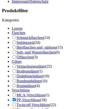
Impressum/Datenschutz
Produktfilter
Kategorien
Leeren
Flaschen
Schmuckflaschen
(14)
Spirituosen
(24)
Bierflaschen und -siphons
(15)
Saft- und Wasserflaschen
(6)
Ölflaschen
(3)
Gläser
Verpackungsgläser
(22)
Bonbongläser
(1)
Drahtbügelgläser
(10)
Rundrandgläser
(10)
Honiggläser
(4)
Verschlüsse
MCA-Verschlüsse
(1)
PP-Verschlüsse
(18)
Twist-off Verschlüsse
(22)