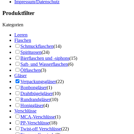
Impressum/Datenschutz
Produktfilter
Kategorien
Leeren
Flaschen
Schmuckflaschen
(14)
Spirituosen
(24)
Bierflaschen und -siphons
(15)
Saft- und Wasserflaschen
(6)
Ölflaschen
(3)
Gläser
Verpackungsgläser
(22)
Bonbongläser
(1)
Drahtbügelgläser
(10)
Rundrandgläser
(10)
Honiggläser
(4)
Verschlüsse
MCA-Verschlüsse
(1)
PP-Verschlüsse
(18)
Twist-off Verschlüsse
(22)