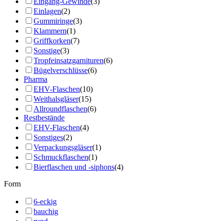
Eingang-Gewinde
(3)
Einlagen
(2)
Gummiringe
(3)
Klammern
(1)
Griffkorken
(7)
Sonstige
(3)
Tropfeinsatzgarnituren
(6)
Bügelverschlüsse
(6)
Pharma
EHV-Flaschen
(10)
Weithalsgläser
(15)
Allroundflaschen
(6)
Restbestände
EHV-Flaschen
(4)
Sonstiges
(2)
Verpackungsgläser
(1)
Schmuckflaschen
(1)
Bierflaschen und -siphons
(4)
Form
6-eckig
bauchig