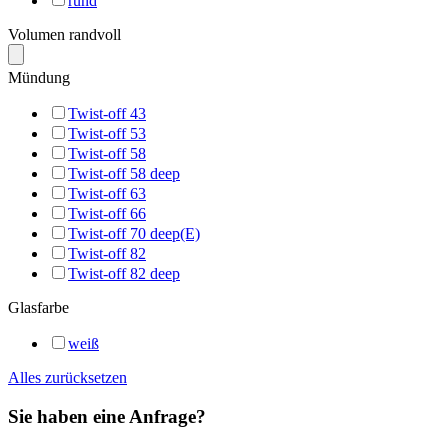
rund
Volumen randvoll
Mündung
Twist-off 43
Twist-off 53
Twist-off 58
Twist-off 58 deep
Twist-off 63
Twist-off 66
Twist-off 70 deep(E)
Twist-off 82
Twist-off 82 deep
Glasfarbe
weiß
Alles zurücksetzen
Sie haben eine Anfrage?